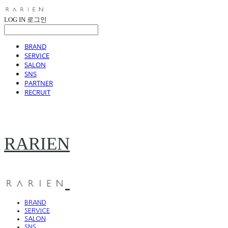
LOG IN
로그인
BRAND
SERVICE
SALON
SNS
PARTNER
RECRUIT
RARIEN
BRAND
SERVICE
SALON
SNS