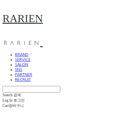
RARIEN
BRAND
SERVICE
SALON
SNS
PARTNER
RECRUIT
Search
검색
Log In
로그인
Cart
장바구니