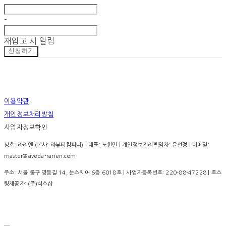
-
재입고 시 알림
신청하기
이용약관
개인정보처리방침
사업자정보확인
상호: 라리엔 (본사: 라뷰티컴퍼니) | 대표: 노현민 | 개인정보관리책임자: 윤선정 | 이메일:
master@aveda-rarien.com
주소: 서울 중구 명동길 14, 눈스퀘어 6층 6018호 | 사업자등록번호:
220-88-47228
| 호스
팅제공자: (주)식스샵